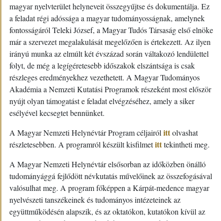
magyar nyelvterület helyneveit összegyűjtse és dokumentálja. Ez
a feladat régi adóssága a magyar tudományosságnak, amelynek
fontosságáról Teleki József, a Magyar Tudós Társaság első elnöke
már a szervezet megalakulását megelőzően is értekezett. Az ilyen
irányú munka az elmúlt két évszázad során váltakozó lendülettel
folyt, de még a legígéretesebb időszakok elszántsága is csak
részleges eredményekhez vezethetett. A Magyar Tudományos
Akadémia a Nemzeti Kutatási Programok részeként most először
nyújt olyan támogatást e feladat elvégzéséhez, amely a siker
esélyével kecsegtet bennünket.
itt
A Magyar Nemzeti Helynévtár Program céljairól
olvashat
itt
részletesebben. A programról készült kisfilmet
tekintheti meg.
A Magyar Nemzeti Helynévtár elsősorban az időközben önálló
tudományággá fejlődött névkutatás művelőinek az összefogásával
valósulhat meg. A program főképpen a Kárpát-medence magyar
nyelvészeti tanszékeinek és tudományos intézeteinek az
együttműködésén alapszik, és az oktatókon, kutatókon kívül az