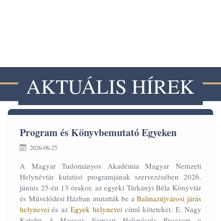
OKTATÁS
HÍREK
AKTUÁLIS HÍREK
Program és Könyvbemutató Egyeken
2026-06-25
A Magyar Tudományos Akadémia Magyar Nemzeti
Helynévtár kutatási programjának szervezésében 2026.
június 25-én 13 órakor, az egyeki Tárkányi Béla Könyvtár
és Művelődési Házban mutatták be a
Balmazújvárosi járás
helynevei
és az
Egyek helynevei
című köteteket. E. Nagy
Katalin
A Magyar Nemzeti Helynévtár Program a