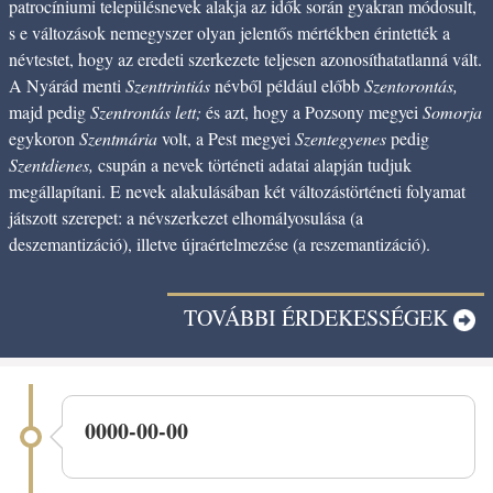
patrocíniumi településnevek alakja az idők során gyakran módosult,
s e változások nemegyszer olyan jelentős mértékben érintették a
névtestet, hogy az eredeti szerkezete teljesen azonosíthatatlanná vált.
A Nyárád menti
Szenttrintiás
névből például előbb
Szentorontás,
majd pedig
Szentrontás lett;
és azt, hogy a Pozsony megyei
Somorja
egykoron
Szentmária
volt, a Pest megyei
Szentegyenes
pedig
Szentdienes,
csupán a nevek történeti adatai alapján tudjuk
megállapítani. E nevek alakulásában két változástörténeti folyamat
játszott szerepet: a névszerkezet elhomályosulása (a
deszemantizáció), illetve újraértelmezése (a reszemantizáció).
TOVÁBBI ÉRDEKESSÉGEK
0000-00-00