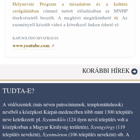
Helynévtár Program a társadalom és a kultúra
szolgálatában
címmel tartott előadásában az MNHP
törekvéseiről beszélt. A meghívó megtekinthető
itt.
Az
eseményről készült videó a következő linken érhető el:
KAPCSOLÓDÓ HIVATKOZÁS:
www.youtube.com
KORÁBBI HÍREK
TUDTA-E?
A védőszentek (más néven patrocíniumok, templomtitulusok)
nevéből a középkori Kárpát-medencében több mint 1300 település
neve keletkezett: pl.
Szentmiklós
(124 ilyen nevű település volt a
középkorban a Magyar Királyság területén),
Szentgyörgy
(119
település neveként),
Szentmárton
(106 település neveként) stb. A