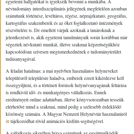
egyetemi hallgatókat is igyekszik bevonni a munkába. A
névtudomány interdiszciplináris jellegének megfelelően azonban
számítunk történész, levéltáros, régész, néprajzkutató, geográfus,
kartográfus szakemberek és az őket foglalkoztató intézmények
részvételére is. De emellett várjuk azoknak a tanároknak a
jelentkezését is, akik egyetemi tanulmányaik során korábban már
végeztek névkutató munkát, illetve szakmai képzettségükhöz
kapcsolódóan szívesen megismerkednének e tudományterület
tudásanyagával.
A feladat hatalmas: a mai nyelvben használatos helyneveket
településről településre haladva, emberek ezreit kikérdezve kell
összegyűjteni, és a történeti források helynévanyagának feltárása
is rendkívül idő- és munkaigényes vállalkozás. Ennek
eredményeit online adattárban, illetve könyvsorozatban tesszük
elérhetővé mind a szakmai, mind pedig a szélesebb érdeklődő
közönség számára. A Magyar Nemzeti Helynévtár használatáról
itt
tájékozódhat rövid animációs kisfilm segítségével.
A vállalkozás sikerében bízva számítunk az együttműködők