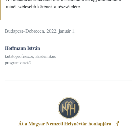
FŐOLDAL
minél szélesebb körének a részvételére.
A
Budapest–Debrecen, 2022. január 1.
KUTATÓCSOPORT
Hoffmann István
kutatóprofesszor, akadémikus
programvezető
KIADVÁNYOK
NÉVARCHÍVUM
KUTATÁSI
Át a Magyar Nemzeti Helynévtár honlapjára
SEGÉDLETEK