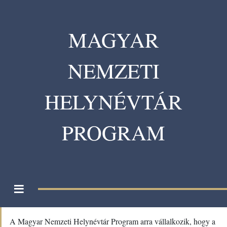
MAGYAR
NEMZETI
HELYNÉVTÁR
PROGRAM
≡
A Magyar Nemzeti Helynévtár Program arra vállalkozik, hogy a