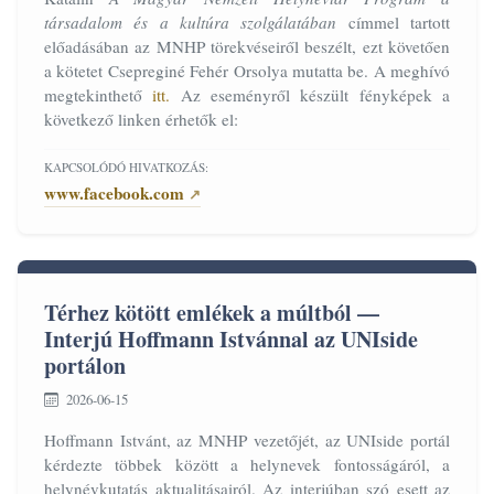
társadalom és a kultúra szolgálatában
címmel tartott
előadásában az MNHP törekvéseiről beszélt, ezt követően
a kötetet Csepreginé Fehér Orsolya mutatta be. A meghívó
megtekinthető
itt.
Az eseményről készült fényképek a
következő linken érhetők el:
KAPCSOLÓDÓ HIVATKOZÁS:
www.facebook.com
Térhez kötött emlékek a múltból —
Interjú Hoffmann Istvánnal az UNIside
portálon
2026-06-15
Hoffmann Istvánt, az MNHP vezetőjét, az UNIside portál
kérdezte többek között a helynevek fontosságáról, a
helynévkutatás aktualitásairól. Az interjúban szó esett az