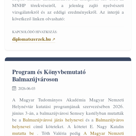
MNHP törekvéseiről, a jelenleg zajló nyelvészeti
vizsgálatokról és az eddigi eredményekről. Az interjú a
következő linken olvasható:
KAPCSOLÓDÓ HIVATKOZÁS:
diplomatszerzek.hu
Program és Könyvbemutató
Balmazújvároson
2026-06-03
A Magyar Tudományos Akadémia Magyar Nemzeti
Helynévtár kutatási programjának szervezésében 2026.
június 3-án, a balmazújvárosi Semsey kastélyban mutatták
be a
Balmazújvárosi járás helynevei
és a
Balmazújváros
helynevei
című köteteket. A kötetet E. Nagy Katalin
mutatta be
. Tóth Valéria pedig
A Magyar Nemzeti