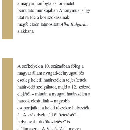
a magyar honfoglalás történetét
bemutató munkájában Anonymus is így
utal rá (de a kor szokásainak
megfelelően latinosított
Alba Bulgariae
alakban).
A székelyek a 10. században főleg a
magyar állam nyugati-délnyugati (és
esetleg keleti) határszélein teljesítettek
határvédő szolgálatot, majd a 12. század
elejétől – miután a nyugati határszélen a
harcok elcsitultak – nagyobb
csoportjaikat a keleti részekre helyezték
át. A székelyek „átköltöztetését” a
helynevek „átköltöztetése” is
alátámasztja. A Vas és Zala megye