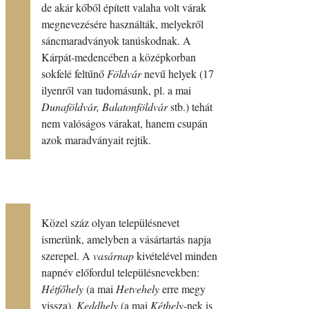
de akár kőből épített valaha volt várak
megnevezésére használták, melyekről
sáncmaradványok tanúskodnak. A
Kárpát-medencében a középkorban
sokfelé feltűnő
Földvár
nevű helyek (17
ilyenről van tudomásunk, pl. a mai
Dunaföldvár, Balatonföldvár
stb.) tehát
nem valóságos várakat, hanem csupán
azok maradványait rejtik.
Közel száz olyan településnevet
ismerünk, amelyben a vásártartás napja
szerepel. A
vasárnap
kivételével minden
napnév előfordul településnevekben:
Hétfőhely
(a mai
Hetvehely
erre megy
vissza),
Keddhely
(a mai
Kéthely
-nek is