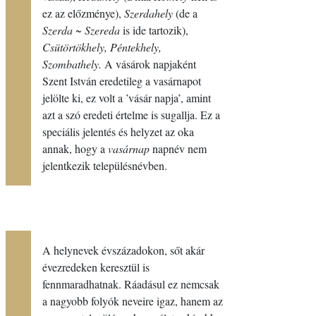
ez az előzménye),
Szerdahely
(de a
Szerda ~ Szereda
is ide tartozik),
Csütörtökhely, Péntekhely,
Szombathely.
A vásárok napjaként
Szent István eredetileg a vasárnapot
jelölte ki, ez volt a ’vásár napja’, amint
azt a szó eredeti értelme is sugallja. Ez a
speciális jelentés és helyzet az oka
annak, hogy a
vasárnap
napnév nem
jelentkezik településnévben.
A helynevek évszázadokon, sőt akár
évezredeken keresztül is
fennmaradhatnak. Ráadásul ez nemcsak
a nagyobb folyók neveire igaz, hanem az