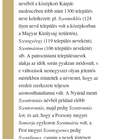
nevéből a középkori Kárpát-
medencében több mint 1300 település
neve keletkezett: pl.
Szentmiklós
(124
ilyen nevű település volt a középkorban
a Magyar Királyság területén),
Szentgyörgy
(119 település neveként),
Szentmárton
(106 település neveként)
stb. A patrocíniumi településnevek
alakja az idők során gyakran módosult, s
e változások nemegyszer olyan jelentős
mértékben érintették a névtestet, hogy az
eredeti szerkezete teljesen
azonosíthatatlanná vált. A Nyárád menti
Szenttrintiás
névből például előbb
Szentorontás,
majd pedig
Szentrontás
lett;
és azt, hogy a Pozsony megyei
Somorja
egykoron
Szentmária
volt, a
Pest megyei
Szentegyenes
pedig
Szentdienes,
csupán a nevek történeti