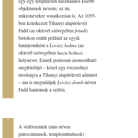
egy-egy településen használatos kisebb
objektumok neveire, az ún.
mikronevekre vonatkozóan is. Az 1055-
ben keletkezett Tihanyi alapítólevél
Fadd (az oklevél szövegében
fotudi
)
birtokon említi például az egyik
határpontként a
Lovász halma
(az
oklevél szövegében
luazu holma
)
helynevet. Ennek pontosan azonosítható
megfelelőjét – közel egy évezrednyi
távolságra a Tihanyi alapítólevél adatától
– ma is megtaláljuk
Lovász-domb
néven
Fadd határának a szélén.
A védőszentek (más néven
patrocíniumok, templomtitulusok)