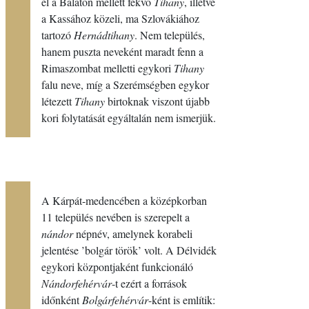
KUTATÓCSOPORT
él a Balaton mellett fekvő
Tihany
, illetve
a Kassához közeli, ma Szlovákiához
tartozó
Hernádtihany
. Nem település,
KIADVÁNYOK
hanem puszta neveként maradt fenn a
Rimaszombat melletti egykori
Tihany
falu neve, míg a Szerémségben egykor
NÉVARCHÍVUM
létezett
Tihany
birtoknak viszont újabb
kori folytatását egyáltalán nem ismerjük.
KUTATÁSI
SEGÉDLETEK
A Kárpát-medencében a középkorban
11 település nevében is szerepelt a
OKTATÁS
nándor
népnév, amelynek korabeli
jelentése ’bolgár török’ volt. A Délvidék
egykori központjaként funkcionáló
HÍREK
Nándorfehérvár
-t ezért a források
időnként
Bolgárfehérvár
-ként is említik: