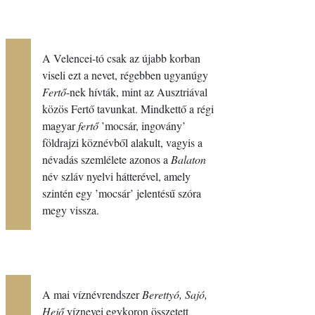
A Velencei-tó csak az újabb korban
viseli ezt a nevet, régebben ugyanúgy
Fertő
-nek hívták, mint az Ausztriával
közös Fertő tavunkat. Mindkettő a régi
magyar
fertő
’mocsár, ingovány’
földrajzi köznévből alakult, vagyis a
névadás szemlélete azonos a
Balaton
név szláv nyelvi hátterével, amely
szintén egy ’mocsár’ jelentésű szóra
megy vissza.
A mai víznévrendszer
Berettyó, Sajó,
Hejő
víznevei egykoron összetett