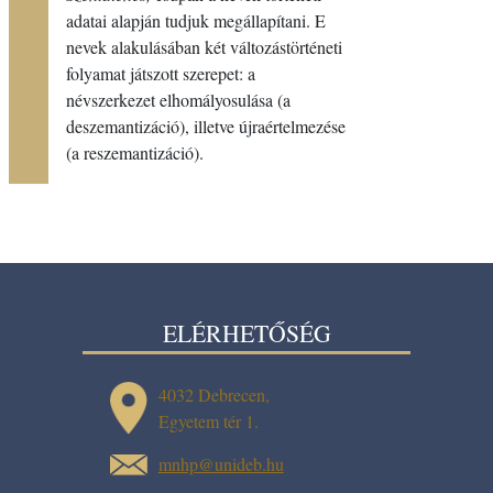
adatai alapján tudjuk megállapítani. E
nevek alakulásában két változástörténeti
folyamat játszott szerepet: a
névszerkezet elhomályosulása (a
deszemantizáció), illetve újraértelmezése
(a reszemantizáció).
ELÉRHETŐSÉG
4032 Debrecen,
Egyetem tér 1.
mnhp@unideb.hu