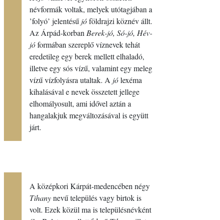
névformák voltak, melyek utótagjában a
’folyó’ jelentésű
jó
földrajzi köznév állt.
Az Árpád-korban
Berek-jó, Só-jó, Hév-
jó
formában szereplő víznevek tehát
eredetileg egy berek mellett elhaladó,
illetve egy sós vízű, valamint egy meleg
vízű vízfolyásra utaltak. A
jó
lexéma
kihalásával e nevek összetett jellege
elhomályosult, ami idővel aztán a
hangalakjuk megváltozásával is együtt
járt.
FŐOLDAL
A középkori Kárpát-medencében négy
A
Tihany
nevű település vagy birtok is
volt. Ezek közül ma is településnévként