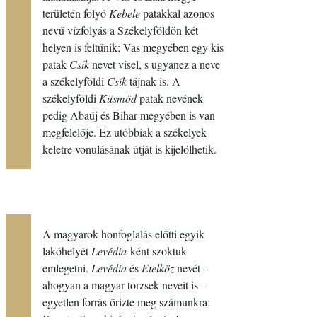
területén folyó
Kebele
patakkal azonos
nevű vízfolyás a Székelyföldön két
helyen is feltűnik; Vas megyében egy kis
patak
Csík
nevet visel, s ugyanez a neve
a székelyföldi
Csík
tájnak is. A
székelyföldi
Küsmöd
patak nevének
pedig Abaúj és Bihar megyében is van
megfelelője. Ez utóbbiak a székelyek
keletre vonulásának útját is kijelölhetik.
A magyarok honfoglalás előtti egyik
lakóhelyét
Levédia
-ként szoktuk
emlegetni.
Levédia
és
Etelköz
nevét –
ahogyan a magyar törzsek neveit is –
egyetlen forrás őrizte meg számunkra: