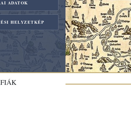
KAI ADATOK
TÉSI HELYZETKÉP
FIÁK