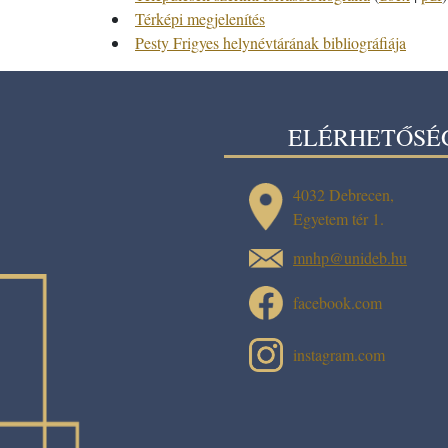
Térképi megjelenítés
Pesty Frigyes helynévtárának bibliográfiája
ELÉRHETŐSÉ
4032 Debrecen,
Egyetem tér 1.
mnhp@unideb.hu
facebook.com
instagram.com