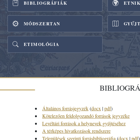
BIBLIOGRÁFIÁK
ETNI
MÓDSZERTAN
GYŰJ
ETIMOLÓGIA
BIBLIOGRÁ
Általános forrásjegyzék
(
docx
|
pdf
)
Kötelezően feldolgozandó források jegyzéke
Levéltári források a helynevek gyűjtéséhez
A térképes hivatkozások rendszere
Települések szerinti forrásbibliográfia
(
docx
|
pdf
)