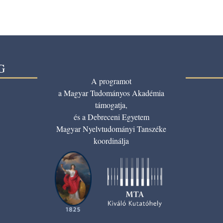
G
A programot
a Magyar Tudományos Akadémia
támogatja,
és a Debreceni Egyetem
Magyar Nyelvtudományi Tanszéke
koordinálja