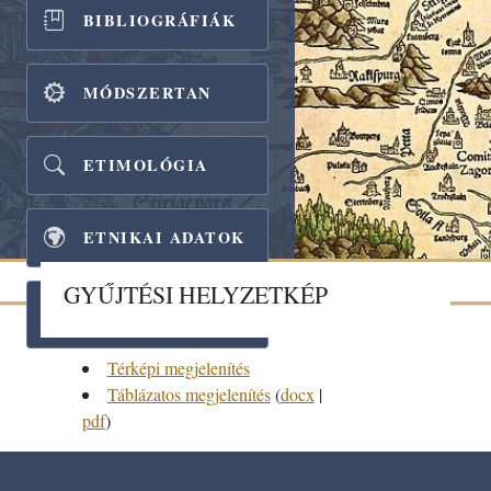
BIBLIOGRÁFIÁK
FŐOLDAL
MÓDSZERTAN
A
ETIMOLÓGIA
KUTATÓCSOPORT
ETNIKAI ADATOK
GYŰJTÉSI HELYZETKÉP
KIADVÁNYOK
GYŰJTÉSI
HELYZETKÉP
Térképi megjelenítés
NÉVARCHÍVUM
Táblázatos megjelenítés
(
docx
|
pdf
)
KUTATÁSI