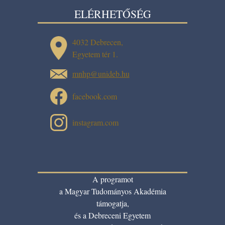
SEGÉDLETEK
ELÉRHETŐSÉG
4032 Debrecen,
OKTATÁS
Egyetem tér 1.
mnhp@unideb.hu
HÍREK
facebook.com
instagram.com
A programot
a Magyar Tudományos Akadémia
támogatja,
és a Debreceni Egyetem